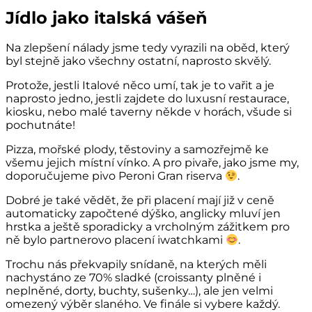
Jídlo jako italská vášeň
Na zlepšení nálady jsme tedy vyrazili na oběd, který
byl stejně jako všechny ostatní, naprosto skvělý.
Protože, jestli Italové něco umí, tak je to vařit a je
naprosto jedno, jestli zajdete do luxusní restaurace,
kiosku, nebo malé taverny někde v horách, všude si
pochutnáte!
Pizza, mořské plody, těstoviny a samozřejmě ke
všemu jejich místní vínko. A pro pivaře, jako jsme my,
doporučujeme pivo Peroni Gran riserva
.
Dobré je také vědět, že při placení mají již v ceně
automaticky započtené dýško, anglicky mluví jen
hrstka a ještě sporadicky a vrcholným zážitkem pro
ně bylo partnerovo placení iwatchkami
.
Trochu nás překvapily snídaně, na kterých měli
nachystáno ze 70% sladké (croissanty plněné i
neplněné, dorty, buchty, sušenky…), ale jen velmi
omezený výběr slaného. Ve finále si vybere každý.