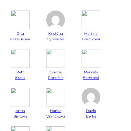
Dita
Kristýna
Martina
Korelusová
Cyprisová
Borníková
Petr
Ondřej
Markéta
Krauz
Pondělík
Berntová
Anna
Hanka
David
Bimová
Vavřičková
Berka