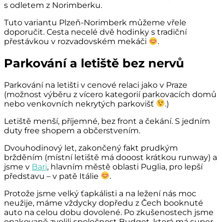
s odletem z Norimberku.
Tuto variantu Plzeň-Norimberk můžeme vřele
doporučit. Cesta necelé dvě hodinky s tradiční
přestávkou v rozvadovském mekáči
.
Parkování a letiště bez nervů
Parkování na letišti v cenové relaci jako v Praze
(možnost výběru z vícero kategorií parkovacích domů
nebo venkovních nekrytých parkovišť
.)
Letiště menší, příjemné, bez front a čekání. S jedním
duty free shopem a občerstvením.
Dvouhodinový let, zakončený fakt prudkým
bržděním (místní letiště má dooost krátkou runway) a
jsme v
Bari
, hlavním městě oblasti Puglia, pro lepší
představu – v patě Itálie
.
Protože jsme velký ťapkálisti a na ležení nás moc
neužije, máme vždycky dopředu z Čech booknuté
auto na celou dobu dovolené. Po zkušenostech jsme
opakovaně zvolili společnost Budget, která má super