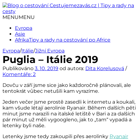
Přejít
k
obsahu
MENU
MENU
webu
Evropa
Asie
Afrika
Tipy a rady na cestování po Africe
Evropa
/
Itálie
/
Jižní Evropa
Puglia – Itálie 2019
Publikováno
3. 10. 2019
od autora:
Dita Korelusová
/
Komentáře: 2
Dovču v září jsme sice jako každoročně plánovali, ale
tentokrát vůbec netušili kam vyrazíme.
Jeden večer jsme prostě zasedli k internetu a koukali,
kam všude létají aerolinie Ryanair. Během dalších pěti
minut jsme narazili na italské letiště v Bari a za dalších
pár minut už měli vygoogleno, jak to „tam“ vypadá a
letenky byli naše.
Letenky jsme tedy zakoupili přes aerolinky
Ryanair