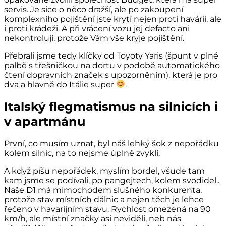
servis. Je sice o něco dražší, ale po zakoupení
komplexního pojištění jste krytí nejen proti havárii, ale
i proti krádeži. A při vrácení vozu jej defacto ani
nekontrolují, protože Vám vše kryje pojištění.
Přebrali jsme tedy klíčky od Toyoty Yaris (špunt v plné
palbě s třešničkou na dortu v podobě automatického
čtení dopravních značek s upozorněním), která je pro
dva a hlavně do Itálie super
.
Italský flegmatismus na silnicích i
v apartmánu
První, co musím uznat, byl náš lehký šok z nepořádku
kolem silnic, na to nejsme úplně zvyklí.
A když píšu nepořádek, myslím bordel, všude tam
kam jsme se podívali, po pangejtech, kolem svodidel..
Naše D1 má mimochodem slušného konkurenta,
protože stav místních dálnic a nejen těch je lehce
řečeno v havarijním stavu. Rychlost omezená na 90
km/h, ale místní značky asi neviděli, neb nás