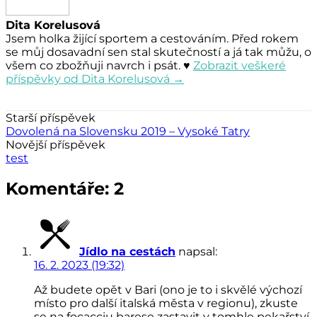
Dita Korelusová
Jsem holka žijící sportem a cestováním. Před rokem
se můj dosavadní sen stal skutečností a já tak můžu, o
všem co zbožňuji navrch i psát. ♥
Zobrazit veškeré
příspěvky od Dita Korelusová →
Navigace
Starší příspěvek
Dovolená na Slovensku 2019 – Vysoké Tatry
příspěvku
Novější příspěvek
test
Komentáře: 2
Jídlo na cestách
napsal:
16. 2. 2023 (19:32)
Až budete opět v Bari (ono je to i skvělé výchozí
místo pro další italská města v regionu), zkuste
se na focacciu barese zastavit v tomhle pekařství,