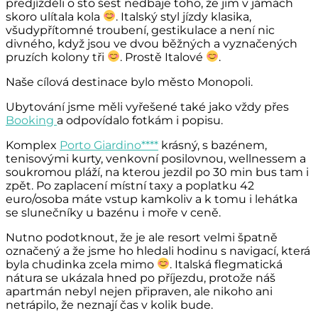
předjížděli o sto šest nedbaje toho, že jim v jámách
skoro ulítala kola
. Italský styl jízdy klasika,
všudypřítomné troubení, gestikulace a není nic
divného, když jsou ve dvou běžných a vyznačených
pruzích kolony tři
. Prostě Italové
.
Naše cílová destinace bylo město Monopoli.
Ubytování jsme měli vyřešené také jako vždy přes
Booking
a odpovídalo fotkám i popisu.
Komplex
Porto Giardino****
krásný, s bazénem,
tenisovými kurty, venkovní posilovnou, wellnessem a
soukromou pláží, na kterou jezdil po 30 min bus tam i
zpět. Po zaplacení místní taxy a poplatku 42
euro/osoba máte vstup kamkoliv a k tomu i lehátka
se slunečníky u bazénu i moře v ceně.
Nutno podotknout, že je ale resort velmi špatně
označený a že jsme ho hledali hodinu s navigací, která
byla chudinka zcela mimo
. Italská flegmatická
nátura se ukázala hned po příjezdu, protože náš
apartmán nebyl nejen připraven, ale nikoho ani
netrápilo, že neznají čas v kolik bude.