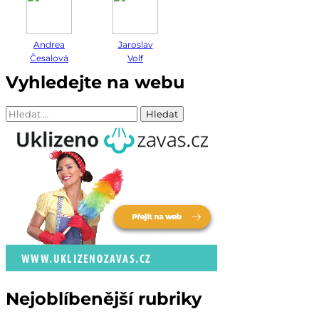
Andrea
Jaroslav
Česalová
Volf
Vyhledejte na webu
Vyhledávání
Nejoblíbenější rubriky