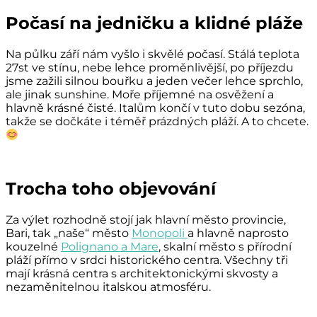
Počasí na jedničku a klidné pláže
Na půlku září nám vyšlo i skvělé počasí. Stálá teplota
27st ve stínu, nebe lehce proměnlivější, po příjezdu
jsme zažili silnou bouřku a jeden večer lehce sprchlo,
ale jinak sunshine. Moře příjemné na osvěžení a
hlavně krásné čisté. Italům končí v tuto dobu sezóna,
takže se dočkáte i téměř prázdných pláží. A to chcete.
Trocha toho objevování
Za výlet rozhodně stojí jak hlavní město provincie,
Bari, tak „naše“ město
Monopoli
a hlavně naprosto
kouzelné
Polignano a Mare
, skalní město s přírodní
pláží přímo v srdci historického centra. Všechny tři
mají krásná centra s architektonickými skvosty a
nezaměnitelnou italskou atmosféru.