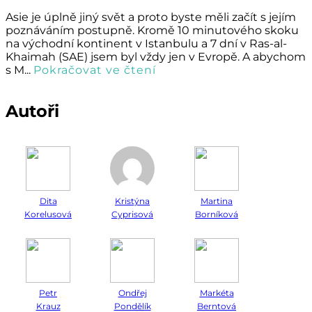
Asie je úplně jiný svět a proto byste měli začít s jejím
poznáváním postupně. Kromě 10 minutového skoku
na východní kontinent v Istanbulu a 7 dní v Ras-al-
Khaimah (SAE) jsem byl vždy jen v Evropě. A abychom
s M...
Pokračovat ve čtení
Autoři
Dita
Kristýna
Martina
Korelusová
Cyprisová
Borníková
Petr
Ondřej
Markéta
Krauz
Pondělík
Berntová