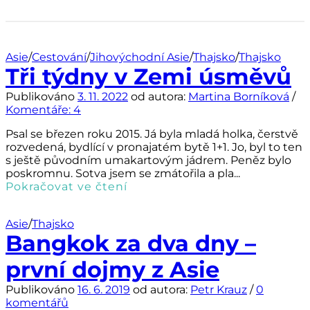
Asie
/
Cestování
/
Jihovýchodní Asie
/
Thajsko
/
Thajsko
Tři týdny v Zemi úsměvů
Publikováno
3. 11. 2022
od autora:
Martina Borníková
/
Komentáře: 4
Psal se březen roku 2015. Já byla mladá holka, čerstvě
rozvedená, bydlící v pronajatém bytě 1+1. Jo, byl to ten
s ještě původním umakartovým jádrem. Peněz bylo
poskromnu. Sotva jsem se zmátořila a pla...
Pokračovat ve čtení
Asie
/
Thajsko
Bangkok za dva dny –
první dojmy z Asie
Publikováno
16. 6. 2019
od autora:
Petr Krauz
/
0
komentářů