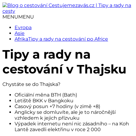
Přejít
k
obsahu
MENU
MENU
webu
Evropa
Asie
Afrika
Tipy a rady na cestování po Africe
Tipy a rady na
cestování v Thajsku
Chystáte se do Thajska?
Oficiální měna BTH (Bath)
Letiště BKK v Bangkoku
Časový posun +7 hodiny (v zimě +8)
Anglicky se domluvíte, ale je to náročnější
vzhledem k jejich přízvuku
Výpadek internetu není nic zásadního – na Koh
Lantě zavedli elektřinu v roce 2 000