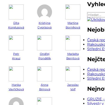
Vyhle
Vyhledáv
Dita
Kristýna
Martina
Korelusová
Cyprisová
Borníková
Nejobl
Česká re
Rakousk
Střední 
Petr
Ondřej
Markéta
Nejčt
Krauz
Pondělík
Berntová
Česká re
Rakousk
Střední 
Hanka
Anna
Jaroslav
Nejno
Vavřičková
Bimová
Volf
GRUZIE – 
Silvestr 