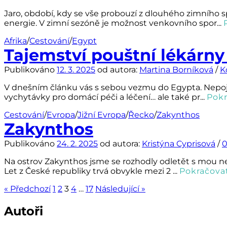
Jaro, období, kdy se vše probouzí z dlouhého zimního s
energie. V zimní sezóně je možnost venkovního spor...
Afrika
/
Cestování
/
Egypt
Tajemství pouštní lékárny 
Publikováno
12. 3. 2025
od autora:
Martina Borníková
/
K
V dnešním článku vás s sebou vezmu do Egypta. Nepojed
vychytávky pro domácí péči a léčení… ale také pr...
Pokr
Cestování
/
Evropa
/
Jižní Evropa
/
Řecko
/
Zakynthos
Zakynthos
Publikováno
24. 2. 2025
od autora:
Kristýna Cyprisová
/
0
Na ostrov Zakynthos jsme se rozhodly odletět s mou nej
Let z České republiky trvá obvykle mezi 2 ...
Pokračovat
Stránkování
« Předchozí
1
2
3
4
…
17
Následující »
příspěvků
Autoři