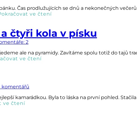
pánku. Čas prodlužujících se dnů a nekonečných večerů. S
Pokračovat ve čtení
a čtyři kola v písku
omentáře: 2
eme ale na pyramidy. Zavítáme spolu totiž do tajů trad
ačovat ve čtení
 komentářů
lepší kamarádkou. Byla to láska na první pohled. Stačila
 ve čtení