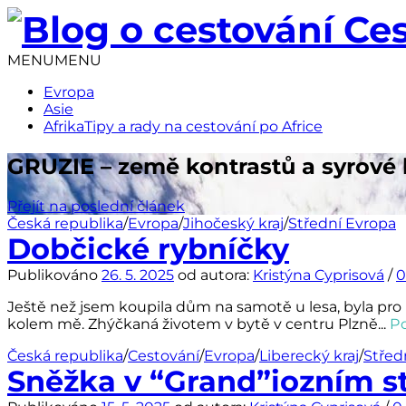
Přejít
k
obsahu
MENU
MENU
webu
Evropa
Asie
Afrika
Tipy a rady na cestování po Africe
GRUZIE – země kontrastů a syrové 
Přejít na poslední článek
Česká republika
/
Evropa
/
Jihočeský kraj
/
Střední Evropa
Dobčické rybníčky
Publikováno
26. 5. 2025
od autora:
Kristýna Cyprisová
/
0
Ještě než jsem koupila dům na samotě u lesa, byla pro 
kolem mě. Zhýčkaná životem v bytě v centru Plzně...
P
Česká republika
/
Cestování
/
Evropa
/
Liberecký kraj
/
Střed
Sněžka v “Grand”iozním s