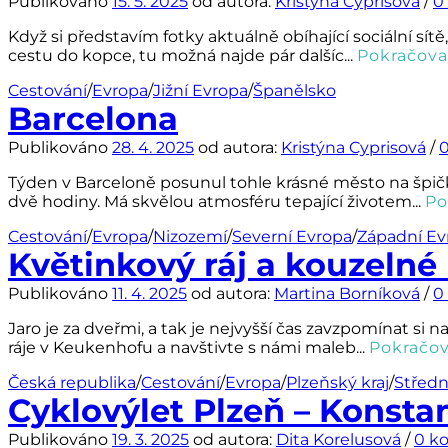
Publikováno
15. 5. 2025
od autora:
Kristýna Cyprisová
/
0
Když si představím fotky aktuálně obíhající sociální sítě
cestu do kopce, tu možná najde pár dalšíc...
Pokračova
Cestování
/
Evropa
/
Jižní Evropa
/
Španělsko
Barcelona
Publikováno
28. 4. 2025
od autora:
Kristýna Cyprisová
/
Týden v Barceloně posunul tohle krásné město na špičk
dvě hodiny. Má skvělou atmosféru tepající životem...
Po
Cestování
/
Evropa
/
Nizozemí
/
Severní Evropa
/
Západní Ev
Květinkový ráj a kouzelné 
Publikováno
11. 4. 2025
od autora:
Martina Borníková
/
0
Jaro je za dveřmi, a tak je nejvyšší čas zavzpomínat si
ráje v Keukenhofu a navštivte s námi maleb...
Pokračov
Česká republika
/
Cestování
/
Evropa
/
Plzeňský kraj
/
Středn
Cyklovýlet Plzeň – Konsta
Publikováno
19. 3. 2025
od autora:
Dita Korelusová
/
0 k