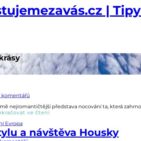
krásy
 komentářů
mě nejromantičtější představa nocování ta, která zahrnov
okračovat ve čtení
ní Evropa
tylu a návštěva Housky