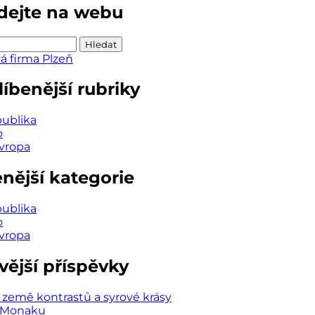
dejte na webu
ání
íbenější rubriky
publika
o
Evropa
enější kategorie
publika
o
Evropa
vější příspěvky
země kontrastů a syrové krásy
v Monaku