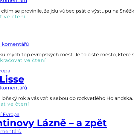
 komentářů
, cítím se provinile, že jdu vůbec psát o výstupu na Sněžk
t ve čtení
0 komentářů
u mých top evropských měst. Je to čisté město, které se
kračovat ve čtení
ropa
Lisse
 komentářů
 na loňský rok a vás vzít s sebou do rozkvetlého Holands
at ve čtení
í Evropa
ntinovy Lázně – a zpět
omentářů