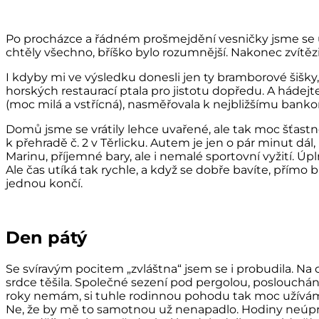
Po procházce a řádném prošmejdění vesničky jsme se us
chtěly všechno, bříško bylo rozumnější. Nakonec zvítěz
I kdyby mi ve výsledku donesli jen ty bramborové šišky
horských restaurací ptala pro jistotu dopředu. A hádejt
(moc milá a vstřícná), nasměřovala k nejbližšímu bank
Domů jsme se vrátily lehce uvařené, ale tak moc šťastné
k přehradě č. 2 v Těrlicku. Autem je jen o pár minut 
Marinu, příjemné bary, ale i nemalé sportovní vyžití. Úpl
Ale čas utíká tak rychle, a když se dobře bavíte, přímo
jednou končí.
Den pátý
Se svíravým pocitem „zvláštna“ jsem se i probudila. Na c
srdce těšila. Společné sezení pod pergolou, poslouchání
roky nemám, si tuhle rodinnou pohodu tak moc užívám. J
Ne, že by mě to samotnou už nenapadlo. Hodiny neúpros