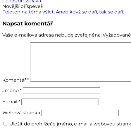
Colors of Ostrava
příspěvku
Novější příspěvek
Fejeton na téma výlet. Aneb když se daří, tak se daří.
Napsat komentář
Vaše e-mailová adresa nebude zveřejněna.
Vyžadované
Komentář
*
Jméno
*
E-mail
*
Webová stránka
Uložit do prohlížeče jméno, e-mail a webovou strá