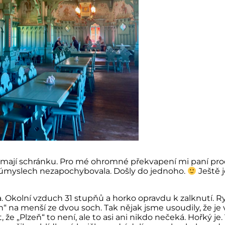
emají schránku. Pro mé ohromné překvapení mi paní prod
ch úmyslech nezapochybovala. Došly do jednoho.
Ještě j
Okolní vzduch 31 stupňů a horko opravdu k zalknutí. Ryc
 na menší ze dvou soch. Tak nějak jsme usoudily, že je
e „Plzeň“ to není, ale to asi ani nikdo nečeká. Hořký je.