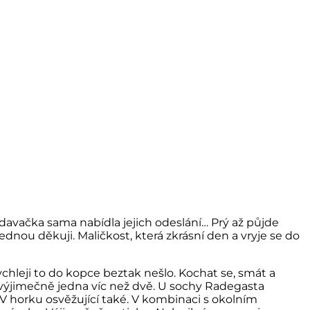
avačka sama nabídla jejich odeslání… Prý až půjde
ednou děkuji. Maličkost, která zkrásní den a vryje se do
hleji to do kopce beztak nešlo. Kochat se, smát a
 výjimečně jedna víc než dvě. U sochy Radegasta
 V horku osvěžující také. V kombinaci s okolním