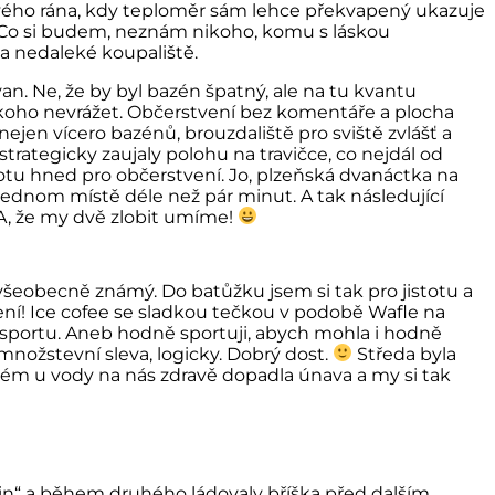
vého rána, kdy teploměr sám lehce překvapený ukazuje
. Co si budem, neznám nikoho, komu s láskou
a nedaleké koupaliště.
n. Ne, že by byl bazén špatný, ale na tu kvantu
 nikoho nevrážet. Občerstvení bez komentáře a plocha
 nejen vícero bazénů, brouzdaliště pro sviště zvlášť a
trategicky zaujaly polohu na travičce, co nejdál od
stotu hned pro občerstvení. Jo, plzeňská dvanáctka na
jednom místě déle než pár minut. A tak následující
. A, že my dvě zlobit umíme!
e všeobecně známý. Do batůžku jsem si tak pro jistotu a
ení! Ice cofee se sladkou tečkou v podobě Wafle na
ke sportu. Aneb hodně sportuji, abych mohla i hodně
nožstevní sleva, logicky. Dobrý dost.
Středa byla
ém u vody na nás zdravě dopadla únava a my si tak
eřin“ a během druhého ládovaly bříška před dalším