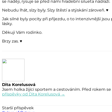
se naději, rýsuje se před námi hradební silueta nádraží.
Nebudu lhát, slzy byly. Slzy štěstí a stýskání zároveň. ♥
Jak silné byly pocity při příjezdu, o to intenzivnější jso
lásky.
Děkuji Vám rodinko.
Brzy zas. ♥
Dita Korelusová
Jsem holka žijící sportem a cestováním. Před rokem se 
příspěvky od Dita Korelusová →
Navigace
Starší příspěvek