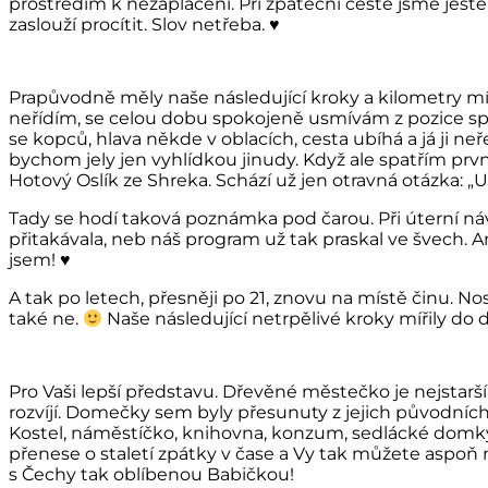
prostředím k nezaplacení. Při zpáteční cestě jsme ješt
zaslouží procítit. Slov netřeba. ♥
Prapůvodně měly naše následující kroky a kilometry míř
neřídím, se celou dobu spokojeně usmívám z pozice spolu
se kopců, hlava někde v oblacích, cesta ubíhá a já ji neře
bychom jely jen vyhlídkou jinudy. Když ale spatřím pr
Hotový Oslík ze Shreka. Schází už jen otravná otázka:
Tady se hodí taková poznámka pod čarou. Při úterní ná
přitakávala, neb náš program už tak praskal ve švech. 
jsem! ♥
A tak po letech, přesněji po 21, znovu na místě činu. No
také ne.
Naše následující netrpělivé kroky mířily do 
Pro Vaši lepší představu. Dřevěné městečko je nejstarš
rozvíjí. Domečky sem byly přesunuty z jejich původních
Kostel, náměstíčko, knihovna, konzum, sedlácké domky
přenese o staletí zpátky v čase a Vy tak můžete aspoň na
s Čechy tak oblíbenou Babičkou!