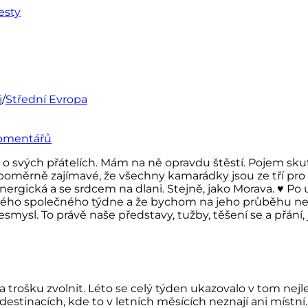
j
/
Střední Evropa
omentářů
o svých přátelích. Mám na ně opravdu štěstí. Pojem sku
 poměrně zajímavé, že všechny kamarádky jsou ze tří pro
ergická a se srdcem na dlani. Stejně, jako Morava.
♥
Po u
celého společného týdne a že bychom na jeho průběhu ne
esmysl. To právě naše představy, tužby, těšení se a přání
trošku zvolnit. Léto se celý týden ukazovalo v tom nej
v destinacích, kde to v letních měsících neznají ani míst