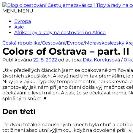
Přejít
k
MENU
MENU
obsahu
Evropa
webu
Asie
Afrika
Tipy a rady na cestování po Africe
Česká republika
/
Cestování
/
Evropa
/
Moravskoslezský kra
Colors of Ostrava – part. II
Publikováno
22. 8. 2022
od autora:
Dita Korelusová
/
0 k
Už v předešlých článcích jsem se opakovaně zmiňovala 
životních zkouškách. A když nad tím tak přemýšlím, je
Niky je v býku. Typicky temperamentní, horkokrevná, en
zanotovaly, jak nám při jeho čtení došla výjimečnost 
očekávání o level milion. A pak, že se očekávat nemá. N
splněným snům.
♥
Den třetí
Po dvou totálně nabušených dnech byla chuť a potřeba 
totiž není absolutní výjimkou, když na dovolené prší i 