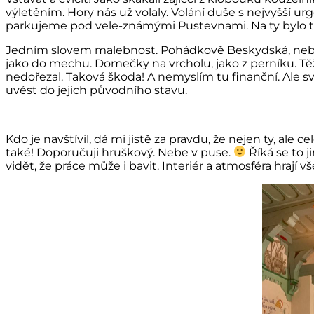
výletěním. Hory nás už volaly. Volání duše s nejvyšší u
parkujeme pod vele-známými Pustevnami. Na ty bylo tě
Jedním slovem malebnost. Pohádkově Beskydská, nebo B
jako do mechu. Domečky na vrcholu, jako z perníku. Těž
nedořezal. Taková škoda! A nemyslím tu finanční. Ale sv
uvést do jejich původního stavu.
Kdo je navštívil, dá mi jistě za pravdu, že nejen ty, ale
také! Doporučuji hruškový. Nebe v puse.
Říká se to 
vidět, že práce může i bavit. Interiér a atmosféra hrají 