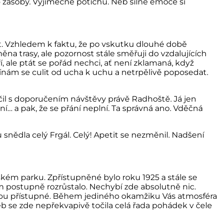
o zásoby. Výjimečně potichu. Neb silné emoce si
it. Vzhledem k faktu, že po vskutku dlouhé době
na trasy, ale pozornost stále směřuji do vzdalujících
tří, ale ptát se pořád nechci, ať není zklamaná, když
nám se culit od ucha k uchu a netrpělivě poposedat.
čil s doporučením návštěvy právě Radhoště. Já jen
í… a pak, že se přání neplní. Ta správná ano. Vděčná
 snědla celý Frgál. Celý! Apetit se nezměnil. Nadšení
ském parku. Zpřístupněné bylo roku 1925 a stále se
um postupně rozrůstalo. Nechybí zde absolutně nic.
jsou přístupné. Během jediného okamžiku Vás atmosféra
neb se zde nepřekvapivě točila celá řada pohádek v čele