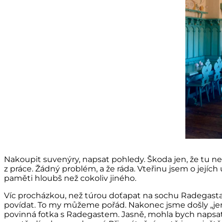
Nakoupit suvenýry, napsat pohledy. Škoda jen, že tu n
z práce. Žádný problém, a že ráda. Vteřinu jsem o její
paměti hloubš než cokoliv jiného.
Víc procházkou, než túrou doťapat na sochu Radegasta. 
povídat. To my můžeme pořád. Nakonec jsme došly „jen“
povinná fotka s Radegastem. Jasně, mohla bych napsat, ž