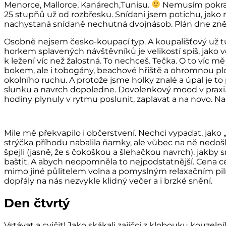
Menorce, Mallorce, Kanárech,Tunisu.
Nemusím pokračo
25 stupňů už od rozbřesku. Snídani jsem potichu, jako
nachystaná snídaně nechutná dvojnásob. Plán dne zněl t
Osobně nejsem česko-koupací typ. A koupališťový už tup
horkem splavených návštěvníků je velikostí spíš, jako 
k ležení víc než žalostná. To nechceš. Tečka. O to víc mě
bokem, ale i tobogány, beachové hřiště a ohromnou ploc
okolního ruchu. A protože jsme holky znalé a úpal je to
slunku a navrch dopoledne. Dovolenkový mood v praxi. D
hodiny plynuly v rytmu poslunit, zaplavat a na novo. Na 
Mile mě překvapilo i občerstvení. Nechci vypadat, jako „
strýčka příhodu nabalila ňamky, ale vůbec na ně nedoš
špejli (jasně, že s čokoškou a šlehačkou navrch), jakby
baštit. A abych neopomněla to nejpodstatnější. Cena ce
mimo jiné půlitelem volna a pomyslným relaxačním pil
dopřály na nás nezvykle klidný večer a i brzké snění.
Den čtvrtý
Vstávat a cvičit! Jako skákali zajíčci z klobouku kouz