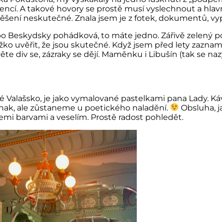
rgencí. A takové hovory se prostě musí vyslechnout a hla
šení neskutečné. Znala jsem je z fotek, dokumentů, vy
eskydsky pohádková, to máte jedno. Zářivě zelený poros
ko uvěřit, že jsou skutečné. Když jsem před lety zaznam
ěte div se, zázraky se dějí. Maměnku i Libušín (tak se na
 celé Valašsko, je jako vymalované pastelkami pana Lady. Ká
jinak, ale zůstaneme u poetického naladění.
Obsluha, ja
všemi barvami a veselím. Prostě radost pohledět.