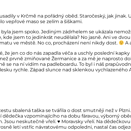
adily v Krčmě na pořádný oběd. Staročeský, jak jinak. U
ilo vepřové maso se zelím a šiškami.
, byla jsem spoko. Jediným zádrhelem se ukázala nemožno
e, kde jsem to jedinkrát neudělala? No jasně. Ani ve dvo
omatu ve městě. No co, procházení není nikdy dost.
A 
, že jen co do nás zapadla véča a uschly poslední kapky 
dál, než prvně zmiňované Žermanice a za mě je naprosto 
ně se na ní vidím na padleboardu. To byl i náš prapůvodní 
 blesku rychle. Západ slunce nad sklenkou vychlazeného A
estu sbalená taška se tvářila o dost smutněji než v Plzni.
 dědečka vzpomínajícího na dobu fáravou, výborný oběd ba
sou neskutečně vřelí. ♥ Moravsky vřelí. Na dědečkovu ot
ně letí vstříc návratovému odpoledni, nastal čas odje