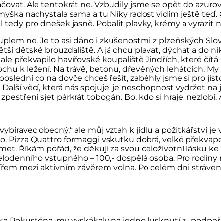
vat. Ale tentokrát ne. Vzbudily jsme se opět do azuro
 myška nachystala sama a tu Niky radost vidím ještě teď
edy pro dnešek jasně. Pobalit plavky, krémy a vyrazit n
lem ne. Je to asi dáno i zkušenostmi z plzeňských Slova
větší dětské brouzdaliště. A já chcu plavat, dýchat a do
 ale překvapilo havířovské koupaliště Jindřích, které čítá
hu k ležení. Na trávě, betonu, dřevěných lehátcích. My s
 poslední co na dovče chceš řešit, zaběhly jsme si pro ji
alší věcí, která nás spojuje, je neschopnost vydržet na 
zpestření sjet párkrát tobogán. Bo, kdo si hraje, nezlobí
vybíravec obecný,“ ale můj vztah k jídlu a požitkářství j
lo. Pizza Quattro formaggi vskutku dobrá, velké překvap
 smet. Říkám pořád, že děkuji za svou celoživotní lásku 
lodenního vstupného – 100,- dospělá osoba. Pro rodiny m
ířem mezi aktivním závěrem volna. Po celém dni stráven
elníka Pokustóna, my vyskákaly na jedno lusknutí z „podp