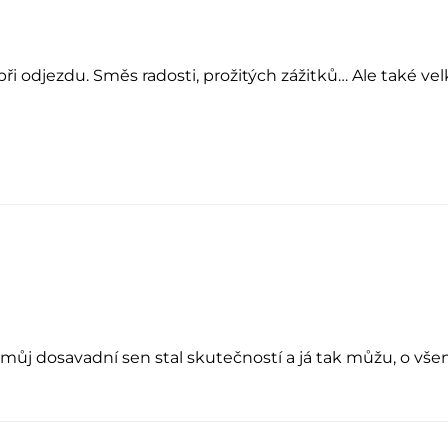
u při odjezdu. Směs radosti, prožitých zážitků… Ale také ve
můj dosavadní sen stal skutečností a já tak můžu, o všem