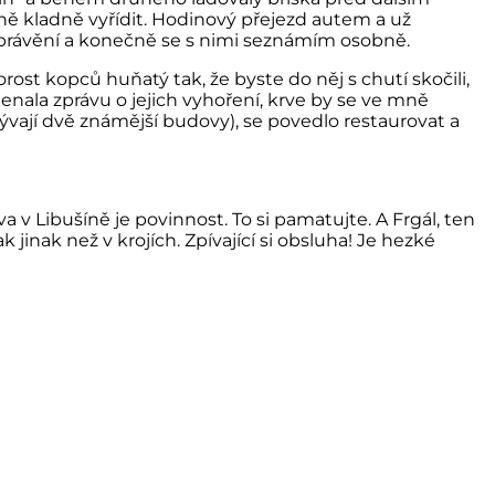
vně kladně vyřídit. Hodinový přejezd autem a už
právění a konečně se s nimi seznámím osobně.
t kopců huňatý tak, že byste do něj s chutí skočili,
enala zprávu o jejich vyhoření, krve by se ve mně
zývají dvě známější budovy), se povedlo restaurovat a
va v Libušíně je povinnost. To si pamatujte. A Frgál, ten
k jinak než v krojích. Zpívající si obsluha! Je hezké