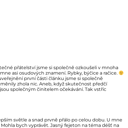
tečné přátelství jsme si společně ozkoušeli v mnoha
 mne asi osudových znamení. Rybky, býčice a račice.
veřejnění první části článku jsme si společně
měnily zhola nic. Aneb, když skutečnost předčí
, jsou společným činitelem očekávání. Tak vstříc
lepším světle a snad prvně přálo po celou dobu. U mne
ní. Mohla bych vyprávět. Jasný fejeton na téma déšť na