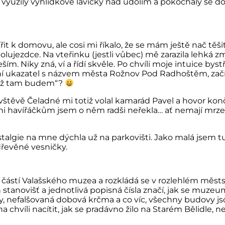
ě využily vyhlídkové lavičky nad údolím a pokochaly se d
it k domovu, ale cosi mi říkalo, že se mám ještě nač těš
jezdce. Na vteřinku (jestli vůbec) mě zarazila lehká změ
ším. Niky zná, ví a řídí skvěle. Po chvíli moje intuice bys
vní ukazatel s názvem města Rožnov Pod Radhoštěm, začí
 „Už tam budem“?
vštěvě Čeladné mi totiž volal kamarád Pavel a hovor kon
Ani havířáčkům jsem o něm radši neřekla… ať nemají mrzen
stalgie na mne dýchla už na parkovišti. Jako malá jsem tu
dřevěné vesničky.
í částí Valašského muzea a rozkládá se v rozlehlém měst
 stanovišť a jednotlivá popisná čísla značí, jak se muze
, nefalšovaná dobová krčma a co víc, všechny budovy 
 chvíli nacítit, jak se pradávno žilo na Starém Bělidle, 