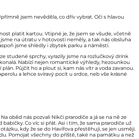
přímně jsem nevěděla, co dřív vybrat. Oči s hlavou
st platit kartou. Vtipné je, že jsem se všude, včetně
u jsme na útratu v hotovosti neměly, a tak nás obsluha
aspoň jsme shlédly i zbytek parku a náměstí.
ze studené sprchy, vyrazily jsme na rozlučkový drink
dokonalá. Nabízí nejen romantické výhledy, hezounkou
plán. Půjčit ho a plout si, kam nás vítr a voda zavanou.
perolu a lehce svíravý pocit u srdce, neb vše krásné
 Na oběd nás pozvali Nikči prarodiče a já se na ně ze
bičky. Co víc si přát. Asi i tím, že sama prarodiče už
ázku, kdy že se do Havířova přestěhuji, se jen usměji.
zdu. Pomojat všechny do příště, také na památku a než