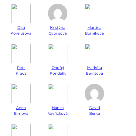
Dita
Kristýna
Martina
Korelusová
Cyprisová
Borníková
Petr
Ondřej
Markéta
Krauz
Pondělík
Berntová
Anna
Hanka
David
Bimová
Vavřičková
Berka