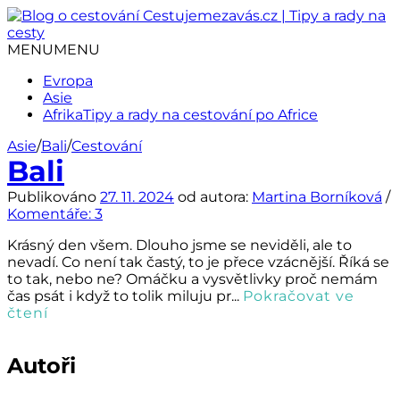
Přejít
k
obsahu
MENU
MENU
webu
Evropa
Asie
Afrika
Tipy a rady na cestování po Africe
Asie
/
Bali
/
Cestování
Bali
Publikováno
27. 11. 2024
od autora:
Martina Borníková
/
Komentáře: 3
Krásný den všem. Dlouho jsme se neviděli, ale to
nevadí. Co není tak častý, to je přece vzácnější. Říká se
to tak, nebo ne? Omáčku a vysvětlivky proč nemám
čas psát i když to tolik miluju pr...
Pokračovat ve
čtení
Autoři