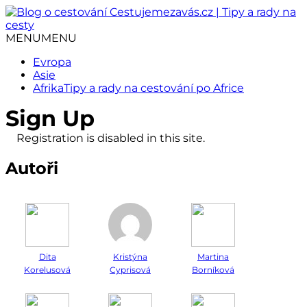
Přejít
k
obsahu
MENU
MENU
webu
Evropa
Asie
Afrika
Tipy a rady na cestování po Africe
Sign Up
Registration is disabled in this site.
Autoři
Dita
Kristýna
Martina
Korelusová
Cyprisová
Borníková