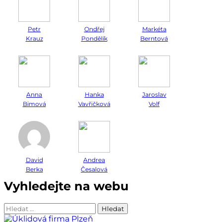
Petr
Ondřej
Markéta
Krauz
Pondělík
Berntová
Anna
Hanka
Jaroslav
Bimová
Vavřičková
Volf
David
Andrea
Berka
Česalová
Vyhledejte na webu
Vyhledávání